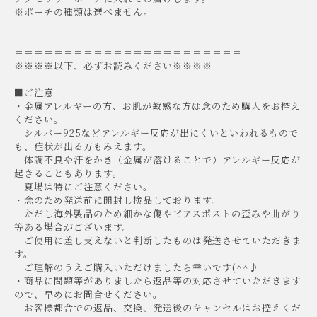
※ポーチの種類は選べません。
＝＝＝＝＝＝＝＝＝＝＝＝＝＝＝＝＝＝＝＝＝＝＝
※※※※以下、必ずお読みください※※※※
■ご注意
・金属アレルギーの方、お肌が敏感な方は念のため購入をお控え
ください。
シルバー925などアレルギー反応が出にくいといわれるもので
も、症状が出る方もみえます。
体調不良や汗をかき（金属が溶けることで）アレルギー反応が
起きることもあります。
夏場は特にご注意ください。
・念のため発送前に開封し検品しております。
ただし海外製品のため細かな傷やピアスポストの歪みや曲がり
等ある場合がございます。
ご使用に差し支えないと判断したものは発送させていただきま
す。
ご理解のうえご購入いただけましたら幸いです(^^♪
・商品に問題等がありましたら返品等の対応させていただきます
ので、早めにお問合せください。
お客様都合での返品、交換、発送後のキャンセルはお控えくだ