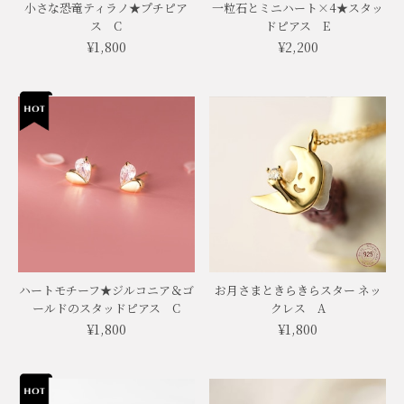
小さな恐竜ティラノ★プチピア
一粒石とミニハート×4★スタッ
ス C
ドピアス E
¥1,800
¥2,200
ハートモチーフ★ジルコニア＆ゴ
お月さまときらきらスター ネッ
ールドのスタッドピアス C
クレス A
¥1,800
¥1,800