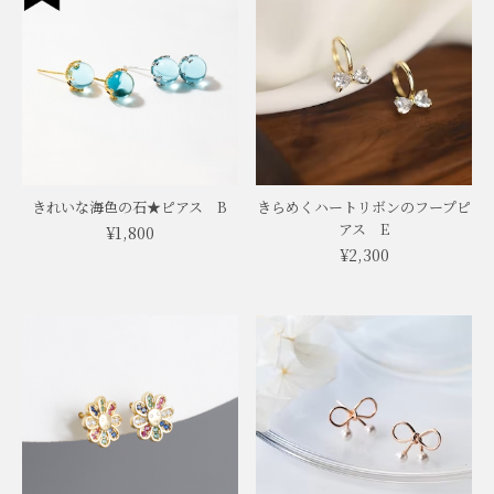
きれいな海色の石★ピアス B
きらめくハートリボンのフープピ
アス E
¥1,800
¥2,300