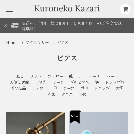
※送料：全国一律 200円（3,000円以上のご注文で送
料無料）
Home
アクセサリー
ピアス
ピアス
ねこ
リボン
フラワー
蝶
月
パール
ハート
天使と悪魔
うさぎ
リーフ
プチピアス
海
トランプ柄
雪の結晶
ティアラ
星
フープ
恐竜
ドロップ
太陽
くま
クロス
いぬ