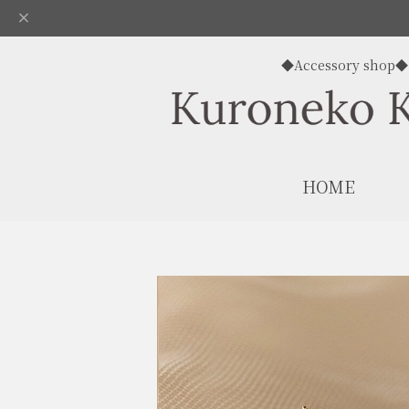
◆Accessory shop◆
HOME