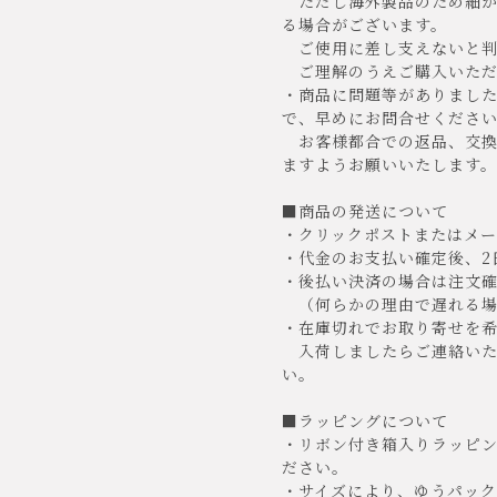
ただし海外製品のため細か
る場合がございます。
ご使用に差し支えないと判
ご理解のうえご購入いただけ
・商品に問題等がありまし
で、早めにお問合せくださ
お客様都合での返品、交換
ますようお願いいたします。
■商品の発送について
・クリックポストまたはメー
・代金のお支払い確定後、2
・後払い決済の場合は注文確
（何らかの理由で遅れる場
・在庫切れでお取り寄せを希
入荷しましたらご連絡いた
い。
■ラッピングについて
・リボン付き箱入りラッピ
ださい。
・サイズにより、ゆうパッ