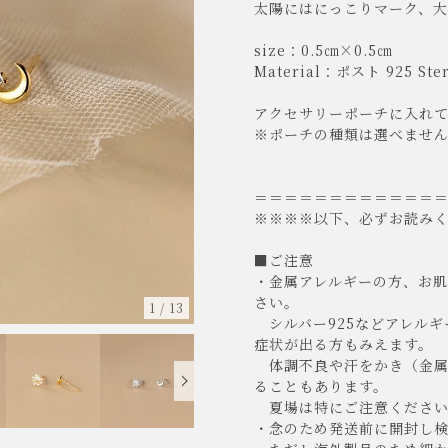
太陽にはにっこりマーク、大
size：0.5㎝×0.5㎝
Material：ポスト 925 Sterl
アクセサリーポーチに入れ
※ポーチの種類は選べませ
＝＝＝＝＝＝＝＝＝＝＝＝
※※※※以下、必ずお読み
■ご注意
・金属アレルギーの方、お
さい。
1
/
13
シルバー925などアレルギ
症状が出る方もみえます。
体調不良や汗をかき（金属
ることもあります。
夏場は特にご注意ください
・念のため発送前に開封し