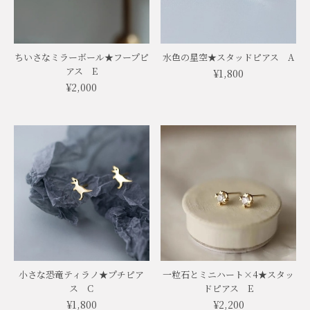
ちいさなミラーボール★フープピ
水色の星空★スタッドピアス A
アス E
¥1,800
¥2,000
小さな恐竜ティラノ★プチピア
一粒石とミニハート×4★スタッ
ス C
ドピアス E
¥1,800
¥2,200