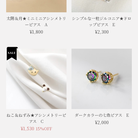
太陽＆月★ミニミニアシンメトリ
シンプルな一粒ジルコニア★ドロ
ーピアス A
ップピアス E
¥1,800
¥2,300
ねこ＆ねずみ★アシンメトリーピ
ダークカラーの七色ピアス E
アス C
¥2,000
¥1,530
15%OFF