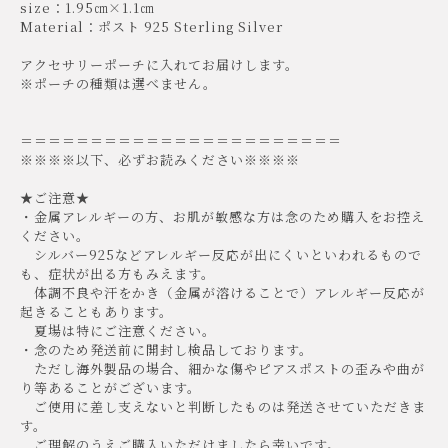
size：1.95㎝×1.1㎝
Material：ポスト 925 Sterling Silver
アクセサリーポーチに入れてお届けします。
※ポーチの種類は選べません。
＝＝＝＝＝＝＝＝＝＝＝＝＝＝＝＝＝＝＝＝＝＝＝
※※※※以下、必ずお読みください※※※※
★ご注意★
・金属アレルギーの方、お肌が敏感な方は念のため購入をお控え
ください。
シルバー925などアレルギー反応が出にくいといわれるもので
も、症状が出る方もみえます。
体調不良や汗をかき（金属が溶けることで）アレルギー反応が
起きることもあります。
夏場は特にご注意ください。
・念のため発送前に開封し検品しております。
ただし海外製品の場合、細かな傷やピアスポストの歪みや曲が
り等あることがございます。
ご使用に差し支えないと判断したものは発送させていただきま
す。
ご理解のうえご購入いただけましたら幸いです。