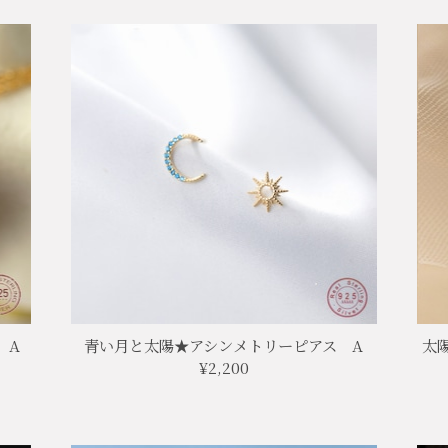
 A
青い月と太陽★アシンメトリーピアス A
太
¥2,200