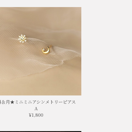
陽＆月★ミニミニアシンメトリーピアス
A
¥1,800