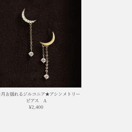
日月＆揺れるジルコニア★アシンメトリー
ピアス A
¥2,400