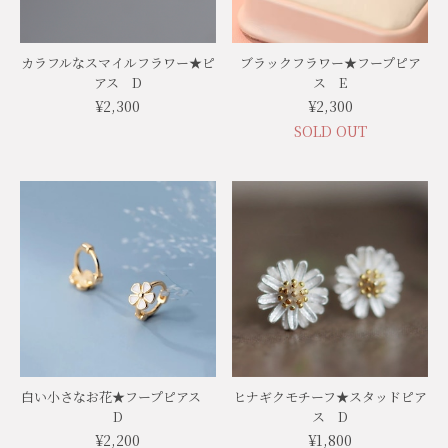
カラフルなスマイルフラワー★ピ
ブラックフラワー★フープピア
アス D
ス E
¥2,300
¥2,300
SOLD OUT
白い小さなお花★フープピアス
ヒナギクモチーフ★スタッドピア
D
ス D
¥2,200
¥1,800