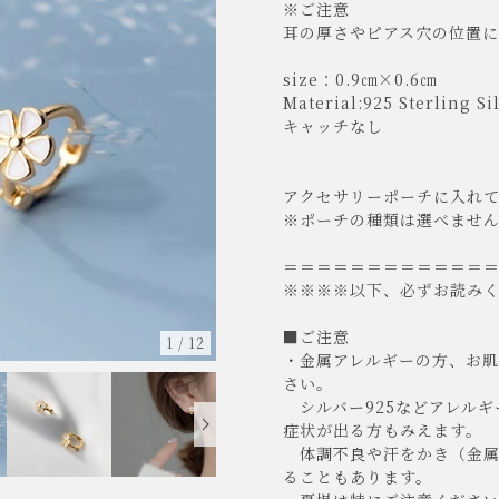
※ご注意
耳の厚さやピアス穴の位置
size：0.9㎝×0.6㎝
Material:925 Sterling Si
キャッチなし
アクセサリーポーチに入れ
※ポーチの種類は選べませ
＝＝＝＝＝＝＝＝＝＝＝＝
※※※※以下、必ずお読み
■ご注意
1
/
12
・金属アレルギーの方、お
さい。
シルバー925などアレルギ
症状が出る方もみえます。
体調不良や汗をかき（金属
ることもあります。