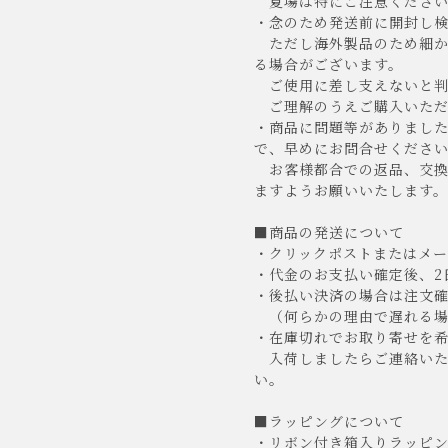
夏場は特にご注意ください
・念のため発送前に開封し
ただし海外製品のため細か
る場合がございます。
ご使用に差し支えないと判
ご理解のうえご購入いただけ
・商品に問題等がありまし
で、早めにお問合せくださ
お客様都合での返品、交換
ますようお願いいたします。
■商品の発送について
・クリックポストまたはメー
・代金のお支払い確定後、2
・後払い決済の場合は注文確
（何らかの理由で遅れる場
・在庫切れでお取り寄せを希
入荷しましたらご連絡いた
い。
■ラッピングについて
・リボン付き箱入りラッピ