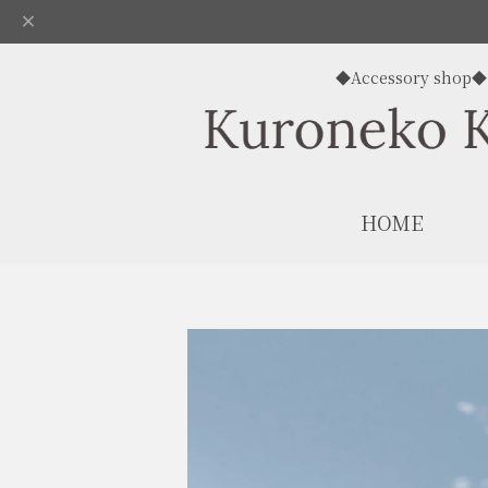
◆Accessory shop◆
HOME