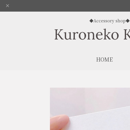
◆Accessory shop◆
HOME