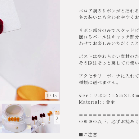
ベロア調のリボンがと揺れ
冬の装いにも合わせやすく
リボン部分のみでスタッド
揺れるパールはキャッチ部
わせてお楽しみいただくこ
ポストはやわらかい素材の
その際はそっと戻してお使
アクセサリーポーチに入れ
種類は選べません。
size：リボン：1.5㎝×1
1
/
15
Material:：合金
＝＝＝＝＝＝＝＝＝＝＝＝
※※※※以下、必ずお読み
■ご注意