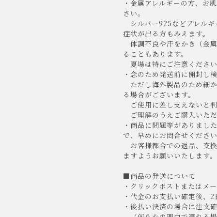
・金属アレルギーの方、お
さい。
シルバー925などアレルギ
症状が出る方もみえます。
体調不良や汗をかき（金属
ることもあります。
夏場は特にご注意ください
・念のため発送前に開封し
ただし海外製品のため細か
る場合がございます。
ご使用に差し支えないと判
ご理解のうえご購入いただけ
・商品に問題等がありまし
で、早めにお問合せくださ
お客様都合での返品、交換
ますようお願いいたします。
■商品の発送について
・クリックポストまたはメー
・代金のお支払い確定後、2
・後払い決済の場合は注文確
（何らかの理由で遅れる場