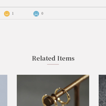
1
0
Related Items