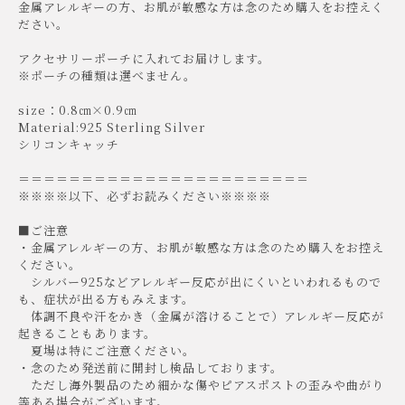
金属アレルギーの方、お肌が敏感な方は念のため購入をお控えく
ださい。
アクセサリーポーチに入れてお届けします。
※ポーチの種類は選べません。
size：0.8㎝×0.9㎝
Material:925 Sterling Silver
シリコンキャッチ
＝＝＝＝＝＝＝＝＝＝＝＝＝＝＝＝＝＝＝＝＝＝＝
※※※※以下、必ずお読みください※※※※
■ご注意
・金属アレルギーの方、お肌が敏感な方は念のため購入をお控え
ください。
シルバー925などアレルギー反応が出にくいといわれるもので
も、症状が出る方もみえます。
体調不良や汗をかき（金属が溶けることで）アレルギー反応が
起きることもあります。
夏場は特にご注意ください。
・念のため発送前に開封し検品しております。
ただし海外製品のため細かな傷やピアスポストの歪みや曲がり
等ある場合がございます。