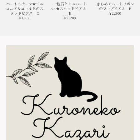
ハートモチーフ★ジル
一粒石とミニハート
きらめくハートリボン
コニア＆ゴールドのス
×4★スタッドピアス
のフープピアス E
タッドピアス C
E
¥2,300
¥1,800
¥2,200