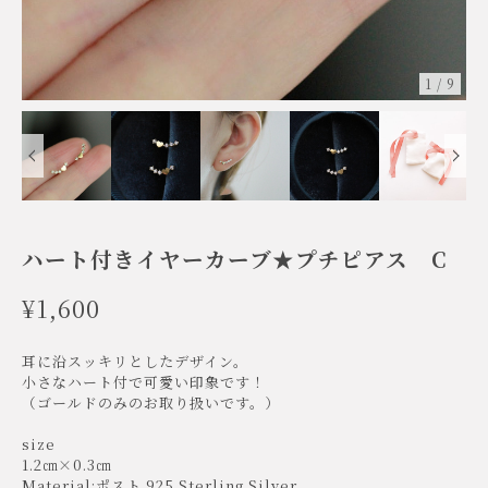
1
/
9
ハート付きイヤーカーブ★プチピアス C
¥1,600
耳に沿スッキリとしたデザイン。
小さなハート付で可愛い印象です！
（ゴールドのみのお取り扱いです。）
size
1.2㎝×0.3㎝
Material:ポスト 925 Sterling Silver