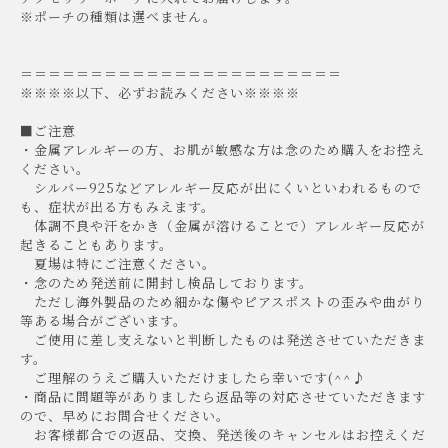
※ポーチの種類は選べません。
＝＝＝＝＝＝＝＝＝＝＝＝＝＝＝＝＝＝＝＝＝＝＝
※※※※以下、必ずお読みください※※※※
■ご注意
・金属アレルギーの方、お肌が敏感な方は念のため購入をお控え
ください。
シルバー925などアレルギー反応が出にくいといわれるもので
も、症状が出る方もみえます。
体調不良や汗をかき（金属が溶けることで）アレルギー反応が
起きることもあります。
夏場は特にご注意ください。
・念のため発送前に開封し検品しております。
ただし海外製品のため細かな傷やピアスポストの歪みや曲がり
等ある場合がございます。
ご使用に差し支えないと判断したものは発送させていただきま
す。
ご理解のうえご購入いただけましたら幸いです(^^♪
・商品に問題等がありましたら返品等の対応させていただきます
ので、早めにお問合せください。
お客様都合での返品、交換、発送後のキャンセルはお控えくだ