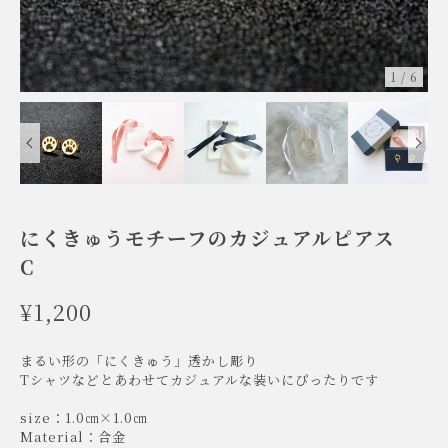
1
/
6
にくきゅうモチーフのカジュアルピアス
C
¥1,200
まるい形の「にくきゅう」透かし彫り
Tシャツなどとあわせてカジュアルな装いにぴったりです
size：1.0㎝×1.0㎝
Material：合金