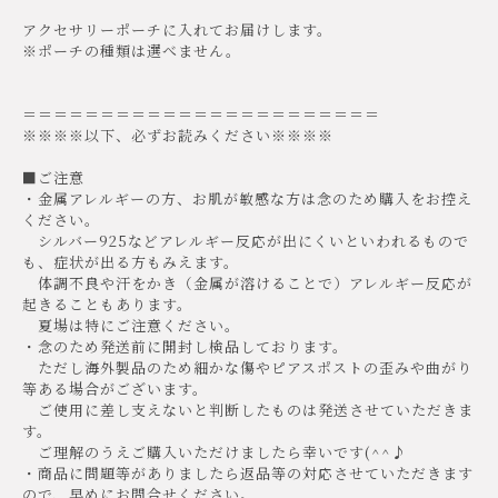
アクセサリーポーチに入れてお届けします。
※ポーチの種類は選べません。
＝＝＝＝＝＝＝＝＝＝＝＝＝＝＝＝＝＝＝＝＝＝＝
※※※※以下、必ずお読みください※※※※
■ご注意
・金属アレルギーの方、お肌が敏感な方は念のため購入をお控え
ください。
シルバー925などアレルギー反応が出にくいといわれるもので
も、症状が出る方もみえます。
体調不良や汗をかき（金属が溶けることで）アレルギー反応が
起きることもあります。
夏場は特にご注意ください。
・念のため発送前に開封し検品しております。
ただし海外製品のため細かな傷やピアスポストの歪みや曲がり
等ある場合がございます。
ご使用に差し支えないと判断したものは発送させていただきま
す。
ご理解のうえご購入いただけましたら幸いです(^^♪
・商品に問題等がありましたら返品等の対応させていただきます
ので、早めにお問合せください。