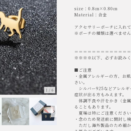
size：0.8㎝×0.80㎝
Material：合金
アクセサリーポーチに入れ
※ポーチの種類は選べませ
＝＝＝＝＝＝＝＝＝＝＝＝
※※※※以下、必ずお読み
■ご注意
・金属アレルギーの方、お
さい。
シルバー925などアレルギ
1
/
6
症状が出る方もみえます。
体調不良や汗をかき（金属
ることもあります。
夏場は特にご注意ください
・念のため発送前に開封し
ただし海外製品のため細か