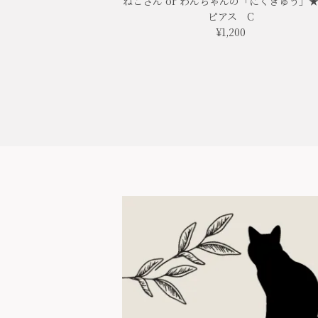
ねこさん or わんちゃんの「にくきゅう」
ピアス C
¥1,200