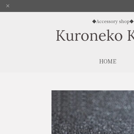
◆Accessory shop◆
HOME